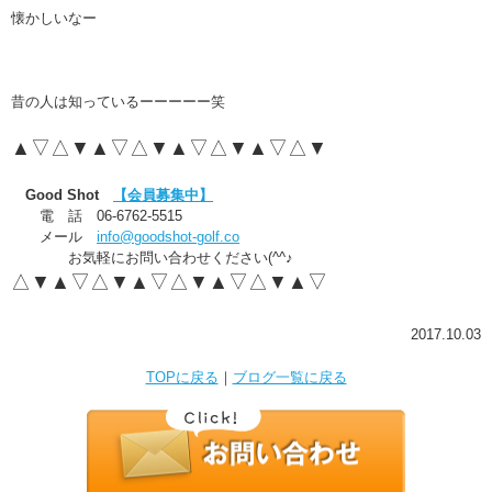
懐かしいなー
昔の人は知っているーーーーー笑
▲▽△▼▲▽△▼▲▽△▼▲▽△▼
Good Shot
【会員募集中】
電 話 06-6762-5515
メール
info@goodshot-golf.co
お気軽にお問い合わせください(^^♪
△▼▲▽△▼▲▽△▼▲▽△▼▲▽
2017.10.03
TOPに戻る
｜
ブログ一覧に戻る