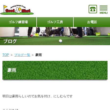
ゴルフ練習場
ゴルフ工房
お電話
TOP
＞
ブログ一覧
＞
豪雨
豪雨
明日は豪雨らしいのでお気を付け、にしむらです