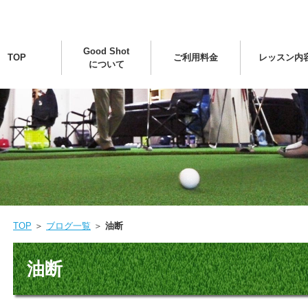
Good Shot
TOP
ご利用料金
レッスン内
について
TOP
＞
ブログ一覧
＞
油断
油断