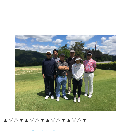
▲▽△▼▲▽△▼▲▽△▼▲▽△▼