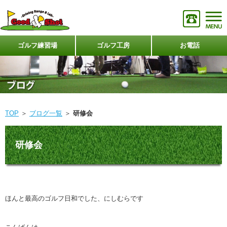
ゴルフ練習場
ゴルフ工房
お電話
TOP
＞
ブログ一覧
＞
研修会
研修会
ほんと最高のゴルフ日和でした、にしむらです