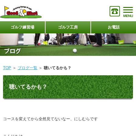
ゴルフ練習場
ゴルフ工房
お電話
TOP
＞
ブログ一覧
＞
聴いてるかも？
聴いてるかも？
コースを変えてから全然見てないなー、にしむらです