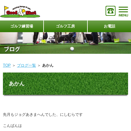
ゴルフ練習場
ゴルフ工房
お電話
TOP
＞
ブログ一覧
＞
あかん
あかん
先月もジョグあきまへんでした、にしむらです
こんばんは