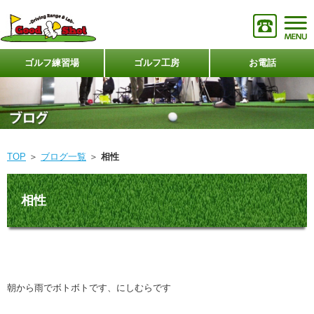
ゴルフ練習場
ゴルフ工房
お電話
TOP
＞
ブログ一覧
＞
相性
相性
朝から雨でボトボトです、にしむらです