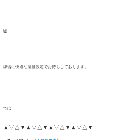
嘘
練習に快適な温度設定でお待ちしております。
では
▲▽△▼▲▽△▼▲▽△▼▲▽△▼