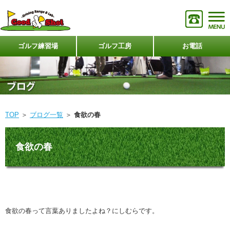
ゴルフ練習場
ゴルフ工房
お電話
TOP
＞
ブログ一覧
＞
食欲の春
食欲の春
食欲の春って言葉ありましたよね？にしむらです。