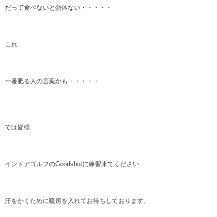
だって食べないと勿体ない・・・・・
これ
一番肥る人の言葉かも・・・・・
では皆様
インドアゴルフのGoodshotに練習来てください
汗をかくために暖房を入れてお待ちしております。