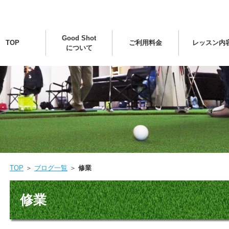
Good Shot
TOP
ご利用料金
レッスン内
について
TOP
＞
ブログ一覧
＞
修業
修業