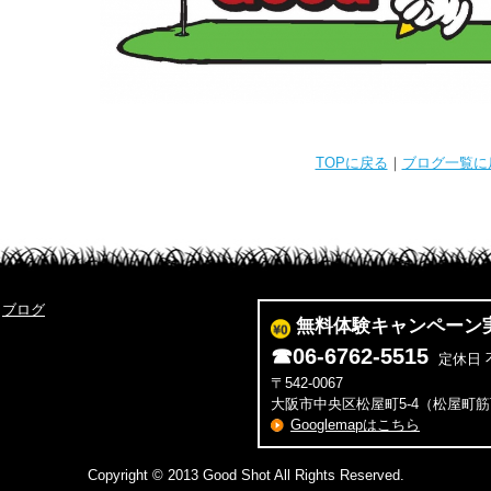
TOPに戻る
｜
ブログ一覧に
ブログ
無料体験キャンペーン
☎
06-6762-5515
定休日 不
〒542-0067
大阪市中央区松屋町5-4
（松屋町筋
Googlemapはこちら
Copyright © 2013 Good Shot All Rights Reserved.