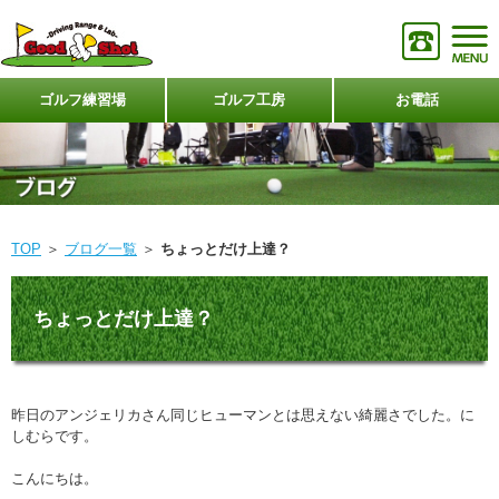
ゴルフ練習場
ゴルフ工房
お電話
TOP
＞
ブログ一覧
＞
ちょっとだけ上達？
ちょっとだけ上達？
昨日のアンジェリカさん同じヒューマンとは思えない綺麗さでした。に
しむらです。
こんにちは。