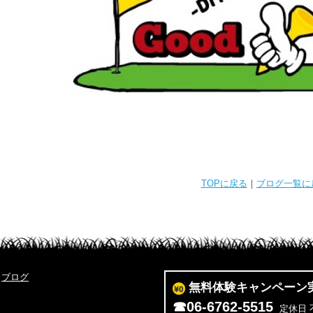
TOPに戻る
｜
ブログ一覧に
ブログ
無料体験キャンペーン
☎
06-6762-5515
定休日 不