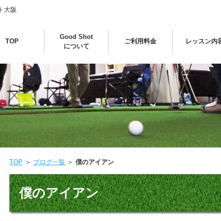
ト大阪
Good Shot
TOP
ご利用料金
レッスン内
について
TOP
＞
ブログ一覧
＞
僕のアイアン
僕のアイアン