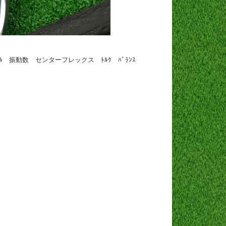
ﾙ 振動数 センターフレックス ﾄﾙｸ ﾊﾞﾗﾝｽ