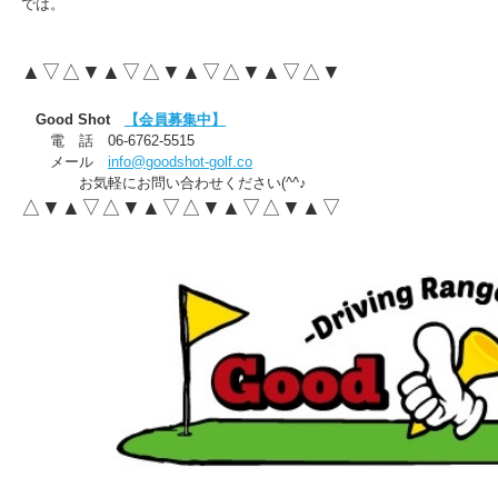
では。
▲▽△▼▲▽△▼▲▽△▼▲▽△▼
Good Shot
【会員募集中】
電 話 06-6762-5515
メール
info@goodshot-golf.co
お気軽にお問い合わせください(^^♪
△▼▲▽△▼▲▽△▼▲▽△▼▲▽