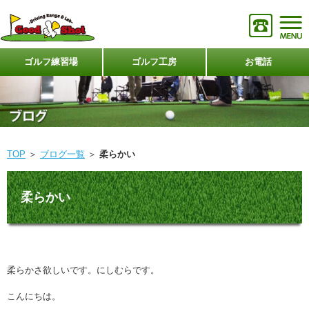
ゴルフ練習場
ゴルフ工房
お電話
TOP
＞
ブログ一覧
＞
柔らかい
柔らかい
柔らかさ欲しいです。にしむらです。
こんにちは。