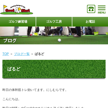
ゴルフ練習場
ゴルフ工房
お電話
TOP
＞
ブログ一覧
＞
ばるど
ばるど
昨日の体幹筋トレ効いてます。にしむらです。
こんにちは。