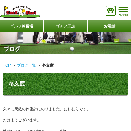
ゴルフ練習場
ゴルフ工房
お電話
TOP
＞
ブログ一覧
＞
冬支度
冬支度
久々に天敵の体重計にのりました。にしむらです。
おはようございます。