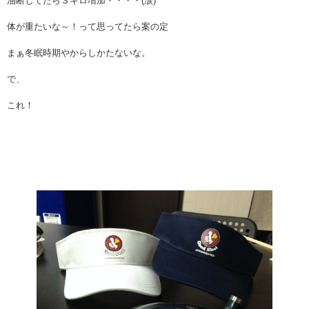
油断してたら３キロ増加・・・・(涙)
体が重たいな～！って思ってたら案の定
まぁ冬眠時期やからしかたないな。
で、
これ！