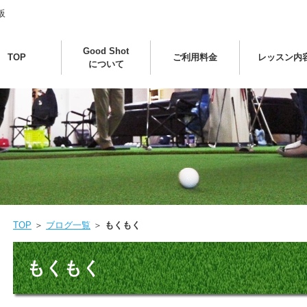
阪
Good Shot
TOP
ご利用料金
レッスン内
について
TOP
＞
ブログ一覧
＞
もくもく
もくもく